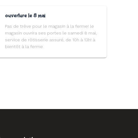
ouverture le 8 mai
Pas de trêve pour le magasin à la ferme! le
magasin ouvrira ses portes le samedi 8 mai,
service de rôtisserie assuré, de 10h à 13h! à
bientôt à la ferme