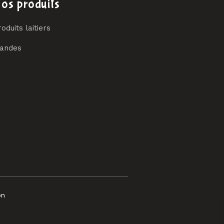
os produits
oduits laitiers
iandes
on