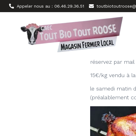
Appeler nous au : 06.46.29.36.51
toutbiotoutroose@
réservez par mail
15€/kg vendu à la
le samedi matin d
(préalablement 