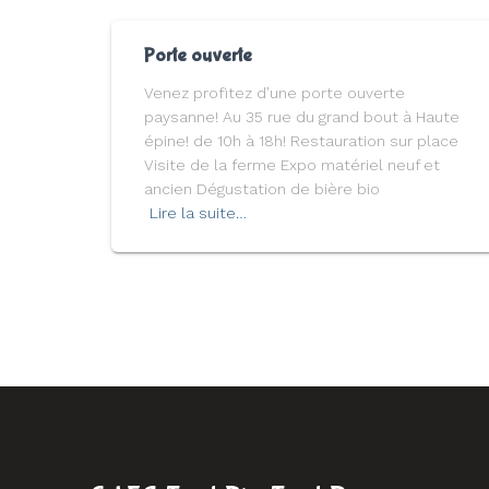
Porte ouverte
Venez profitez d’une porte ouverte
paysanne! Au 35 rue du grand bout à Haute
épine! de 10h à 18h! Restauration sur place
Visite de la ferme Expo matériel neuf et
ancien Dégustation de bière bio
Lire la suite…