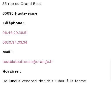
35 rue du Grand Bout
60690 Haute-épine
Téléphone :
06.46.29.36.51
06.10.94.03.34
Mail :
toutbiotoutroose@orange.fr
Horaires :
De lundi a vendredi de 17h a 19h00 à la ferme
samedi de 10h 13h00
a la Halle de
La Neuville-sur-Oudeuil